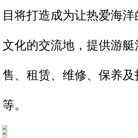
目将打造成为让热爱海洋
文化的交流地，提供游艇
售、租赁、维修、保养及
等。