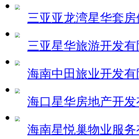
三亚亚龙湾星华套房
三亚星华旅游开发有
海南中田旅业开发有
海口星华房地产开发
海南星悦巢物业服务