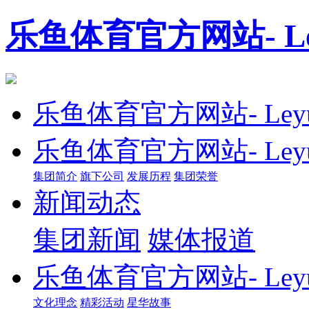
乐鱼体育官方网站- Leyu
乐鱼体育官方网站- Leyu 
乐鱼体育官方网站- Leyu 
集团简介
旗下公司
发展历程
集团荣誉
新闻动态
集团新闻
媒体报道
乐鱼体育官方网站- Leyu 
文化理念
精彩活动
星华故事