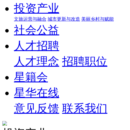
投资产业
文旅运营与融合
城市更新与改造
美丽乡村与赋能
社会公益
人才招聘
人才理念
招聘职位
星籍会
星华在线
意见反馈
联系我们