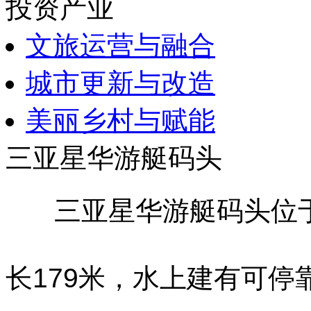
投资产业
文旅运营与融合
城市更新与改造
美丽乡村与赋能
三亚星华游艇码头
三亚星华游艇码头
位
长
179
米，水上建有可停