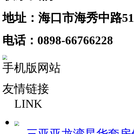
地址：海口市海秀中路51
电话：0898-66766228
手机版网站
友情链接
LINK
三亚亚龙湾星华套房