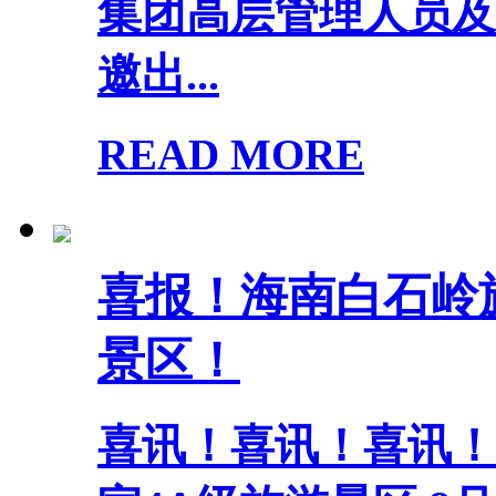
集团高层管理人员及
邀出...
READ MORE
喜报！海南白石岭
景区！
喜讯！喜讯！喜讯！