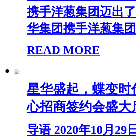
携手洋葱集团迈出了重
华集团携手洋葱集团战
READ MORE
星华盛起，蝶变时代
心招商签约会盛大
导语 2020年10月