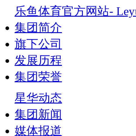
乐鱼体育官方网站- Leyu 
集团简介
旗下公司
发展历程
集团荣誉
星华动态
集团新闻
媒体报道