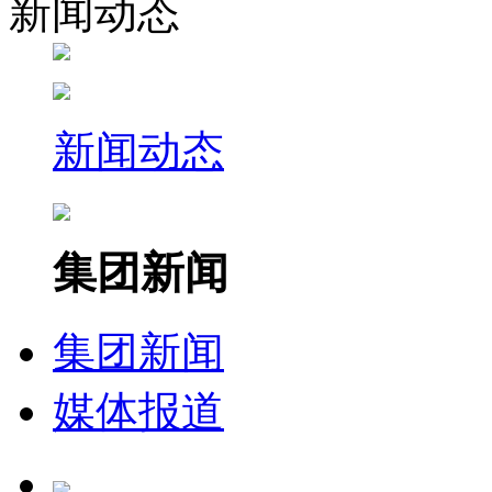
新闻动态
新闻动态
集团新闻
集团新闻
媒体报道