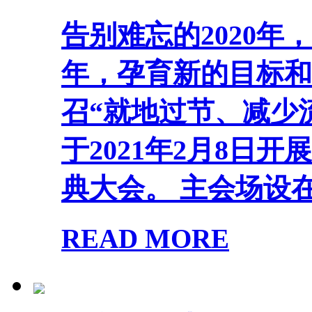
告别难忘的2020年
年，孕育新的目标和
召“就地过节、减少
于2021年2月8日
典大会。 主会场设在.
READ MORE